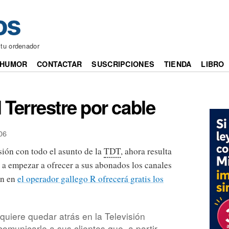
 tu ordenador
HUMOR
CONTACTAR
SUSCRIPCIONES
TIENDA
LIBRO
l Terrestre por cable
06
sión con todo el asunto de la
TDT
, ahora resulta
 a empezar a ofrecer a sus abonados los canales
en en
el operador gallego R ofrecerá gratis los
quiere quedar atrás en la Televisión
comunicarle a sus clientes que, a partir