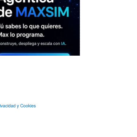
MAXSIM
- La nube agéntica
ivacidad y Cookies
LO MÁS VISTO RECIENTEMENTE
«Mira mamá, sin cookies»: una web
que revela todo lo que un sitio web