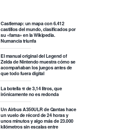
que se visita puede saber de ti y
además te explica cómo lo hace
Castlemap: un mapa con 6.412
castillos del mundo, clasificados por
su «fama» en la Wikipedia.
Numancia triunfa
El manual original del Legend of
Zelda de Nintendo muestra cómo se
acompañaban los juegos antes de
que todo fuera digital
La botella π de 3,14 litros, que
irónicamente no es redonda
Un Airbus A350ULR de Qantas hace
un vuelo de récord de 24 horas y
unos minutos y algo más de 23.000
kilómetros sin escalas entre