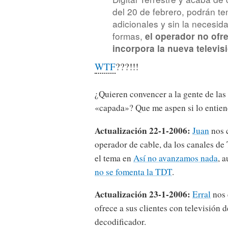
del 20 de febrero, podrán te
adicionales y sin la necesid
formas,
el operador no ofr
incorpora la nueva televis
WTF
???!!!
¿Quieren convencer a la gente de las
«capada»? Que me aspen si lo entien
Actualización 22-1-2006:
Juan
nos 
operador de cable, da los canales de 
el tema en
Así no avanzamos nada
, 
no se fomenta la TDT
.
Actualización 23-1-2006:
Erral
nos 
ofrece a sus clientes con televisión
decodificador.