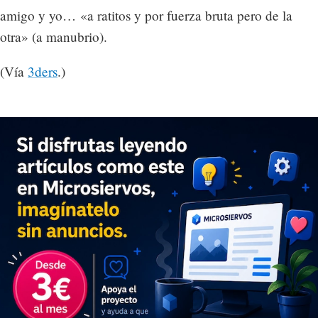
amigo y yo… «a ratitos y por fuerza bruta pero de la
otra» (a manubrio).
(Vía
3ders
.)