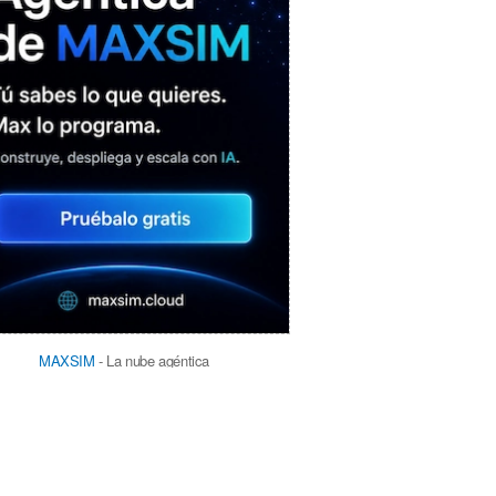
MAXSIM
- La nube agéntica
LO MÁS VISTO RECIENTEMENTE
«Mira mamá, sin cookies»: una web
que revela todo lo que un sitio web