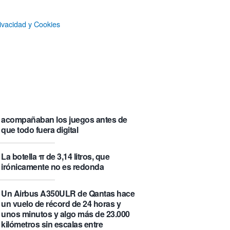
que se visita puede saber de ti y
además te explica cómo lo hace
ivacidad y Cookies
Castlemap: un mapa con 6.412
castillos del mundo, clasificados por
su «fama» en la Wikipedia.
Numancia triunfa
El manual original del Legend of
Zelda de Nintendo muestra cómo se
acompañaban los juegos antes de
que todo fuera digital
La botella π de 3,14 litros, que
irónicamente no es redonda
Un Airbus A350ULR de Qantas hace
un vuelo de récord de 24 horas y
unos minutos y algo más de 23.000
kilómetros sin escalas entre