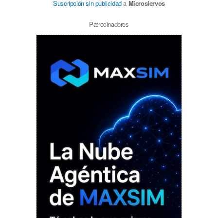
Suscripción sin publicidad
a
Microsiervos
Patrocinadores