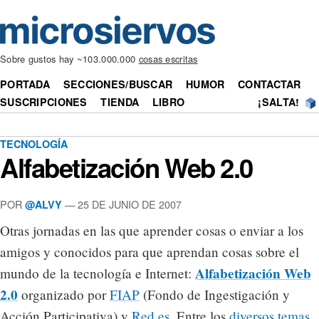
Sobre gustos hay ~103.000.000
cosas escritas
PORTADA
SECCIONES/BUSCAR
HUMOR
CONTACTAR
SUSCRIPCIONES
TIENDA
LIBRO
¡SALTA!
TECNOLOGÍA
Alfabetización Web 2.0
POR
— 25 DE JUNIO DE 2007
@ALVY
Otras jornadas en las que aprender cosas o enviar a los
amigos y conocidos para que aprendan cosas sobre el
Alfabetización Web
mundo de la tecnología e Internet:
2.0
organizado por
FIAP
(Fondo de Ingestigación y
Acción Participativa) y
Red.es
. Entre los
diversos temas