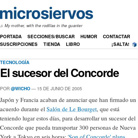
♫
My mother, with the rodillas in the guanter
PORTADA
SECCIONES/BUSCAR
HUMOR
CONTACTAR
SUSCRIPCIONES
TIENDA
LIBRO
¡SALTA!
TECNOLOGÍA
El sucesor del Concorde
POR
— 15 DE JUNIO DE 2005
@WICHO
Japón y Francia acaban de anunciar que han firmado un
acuerdo durante el
Salón de Le Bourget
, que está
teniendo lugar estos días, para desarrollar un sucesor del
Concorde que pueda transportar 300 personas de Nueva
York a Tokyo en seis horas:
'Son of Concorde' plans