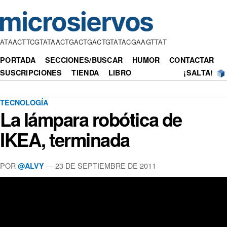
ATAACTTCGTATAACTGACTGACTGTATACGAAGTTAT
PORTADA
SECCIONES/BUSCAR
HUMOR
CONTACTAR
SUSCRIPCIONES
TIENDA
LIBRO
¡SALTA!
TECNOLOGÍA
La lámpara robótica de
IKEA, terminada
POR
— 23 DE SEPTIEMBRE DE 2011
@ALVY