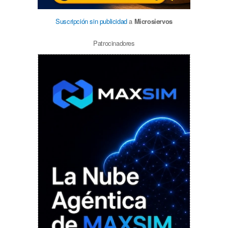
Suscripción sin publicidad
a
Microsiervos
Patrocinadores