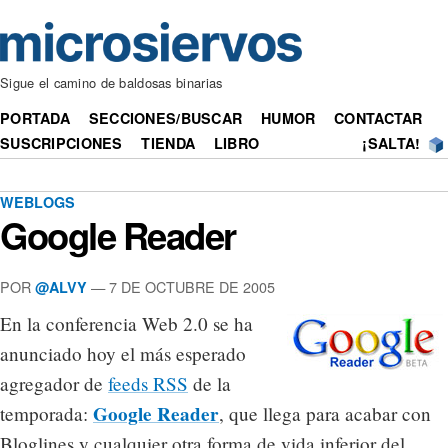
Sigue el camino de baldosas binarias
PORTADA
SECCIONES/BUSCAR
HUMOR
CONTACTAR
SUSCRIPCIONES
TIENDA
LIBRO
¡SALTA!
WEBLOGS
Google Reader
POR
— 7 DE OCTUBRE DE 2005
@ALVY
En la conferencia Web 2.0 se ha
anunciado hoy el más esperado
agregador de
feeds RSS
de la
Google Reader
temporada:
, que llega para acabar con
Bloglines y cualquier otra forma de vida inferior del