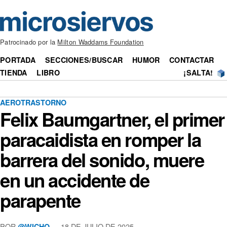
Patrocinado por la
Milton Waddams Foundation
PORTADA
SECCIONES/BUSCAR
HUMOR
CONTACTAR
TIENDA
LIBRO
¡SALTA!
AEROTRASTORNO
Felix Baumgartner, el primer
paracaidista en romper la
barrera del sonido, muere
en un accidente de
parapente
POR
— 18 DE JULIO DE 2025
@WICHO