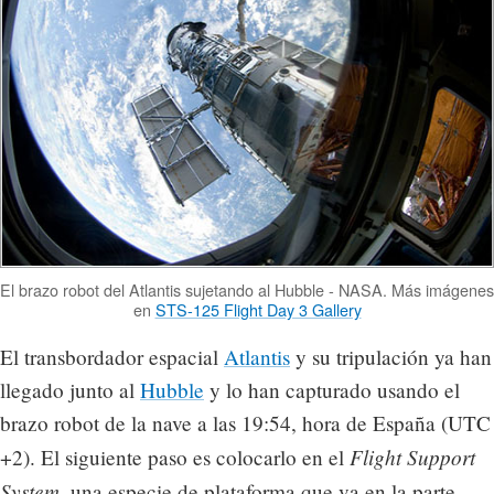
El brazo robot del Atlantis sujetando al Hubble - NASA. Más imágenes
en
STS-125 Flight Day 3 Gallery
El transbordador espacial
Atlantis
y su tripulación ya han
llegado junto al
Hubble
y lo han capturado usando el
brazo robot de la nave a las 19:54, hora de España (UTC
Flight Support
+2). El siguiente paso es colocarlo en el
System
, una especie de plataforma que va en la parte