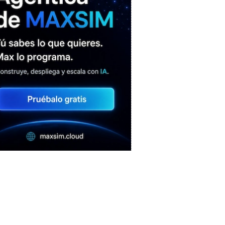
MAXSIM
- La nube agéntica
LO MÁS VISTO RECIENTEMENTE
«Mira mamá, sin cookies»: una web
que revela todo lo que un sitio web