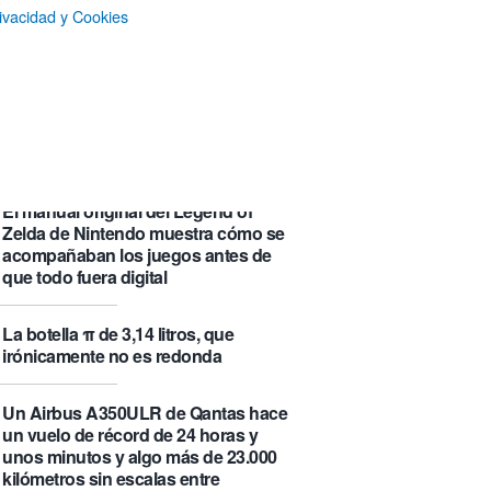
que se visita puede saber de ti y
ivacidad y Cookies
además te explica cómo lo hace
Castlemap: un mapa con 6.412
castillos del mundo, clasificados por
su «fama» en la Wikipedia.
Numancia triunfa
El manual original del Legend of
Zelda de Nintendo muestra cómo se
acompañaban los juegos antes de
que todo fuera digital
La botella π de 3,14 litros, que
irónicamente no es redonda
Un Airbus A350ULR de Qantas hace
un vuelo de récord de 24 horas y
unos minutos y algo más de 23.000
kilómetros sin escalas entre