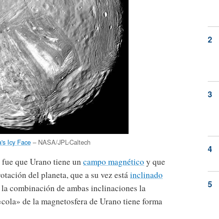
's Icy Face
– NASA/JPL-Caltech
2 fue que Urano tiene un
campo magnético
y que
rotación del planeta, que a su vez está
inclinado
e la combinación de ambas inclinaciones la
«cola» de la magnetosfera de Urano tiene forma