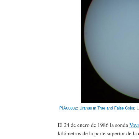
PIA00032: Uranus in True and False Color
, 
El 24 de enero de 1986 la sonda
Voy
kilómetros de la parte superior de l