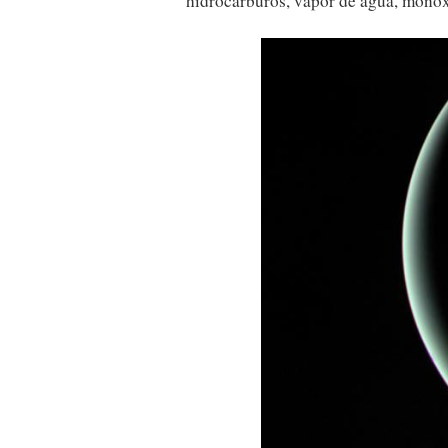
hidrocarburos, vapor de agua, monóx