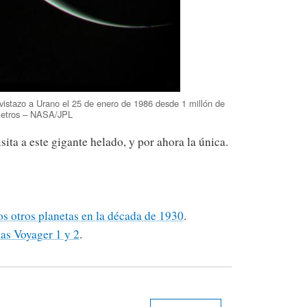
 vistazo a Urano el 25 de enero de 1986 desde 1 millón de
metros – NASA/JPL
sita a este gigante helado, y por ahora la única.
s otros planetas en la década de 1930
.
as Voyager 1 y 2
.