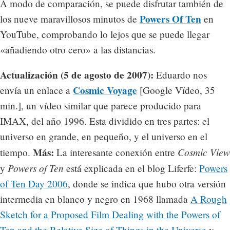
A modo de comparación, se puede disfrutar también de
Powers Of Ten
los nueve maravillosos minutos de
en
YouTube, comprobando lo lejos que se puede llegar
«añadiendo otro cero» a las distancias.
Actualización (5 de agosto de 2007):
Eduardo nos
Cosmic Voyage
envía un enlace a
[Google Vïdeo, 35
min.], un vídeo similar que parece producido para
IMAX, del año 1996. Esta dividido en tres partes: el
universo en grande, en pequeño, y el universo en el
Más:
Cosmic View
tiempo.
La interesante conexión entre
Powers of Ten
y
está explicada en el blog Liferfe:
Powers
of Ten Day 2006
, donde se indica que hubo otra versión
intermedia en blanco y negro en 1968 llamada
A Rough
Sketch for a Proposed Film Dealing with the Powers of
Ten and the Relative Size of Things in the Universe
y