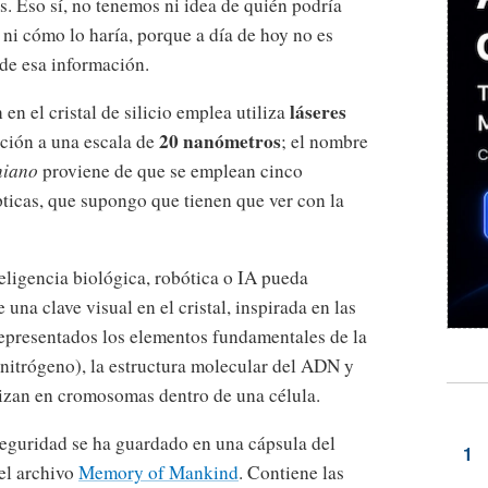
s. Eso sí, no tenemos ni idea de quién podría
 ni cómo lo haría, porque a día de hoy no es
 de esa información.
láseres
n el cristal de silicio emplea utiliza
20 nanómetros
ación a una escala de
; el nombre
niano
proviene de que se emplean cinco
pticas, que supongo que tienen que ver con la
eligencia biológica, robótica o IA pueda
e una clave visual en el cristal, inspirada en las
representados los elementos fundamentales de la
nitrógeno), la estructura molecular del ADN y
nizan en cromosomas dentro de una célula.
seguridad se ha guardado en una cápsula del
del archivo
Memory of Mankind
. Contiene las