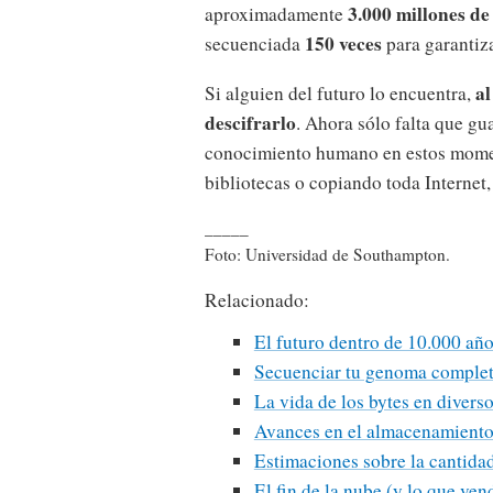
3.000 millones d
aproximadamente
150 veces
secuenciada
para garantiza
al
Si alguien del futuro lo encuentra,
descifrarlo
. Ahora sólo falta que gu
conocimiento humano en estos momen
bibliotecas o copiando toda Internet, 
_____
Foto: Universidad de Southampton.
Relacionado:
El futuro dentro de 10.000 añ
Secuenciar tu genoma complet
La vida de los bytes en diver
Avances en el almacenamiento
Estimaciones sobre la cantida
El fin de la nube (y lo que ve