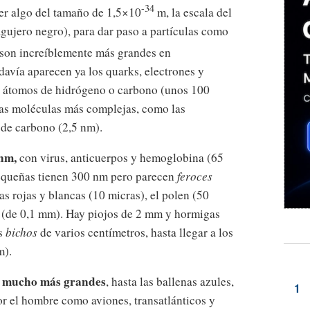
-34
er algo del tamaño de 1,5×10
m, la escala del
agujero negro), para dar paso a partículas como
son increíblemente más grandes en
vía aparecen ya los quarks, electrones y
s átomos de hidrógeno o carbono (unos 100
as moléculas más complejas, como las
de carbono (2,5 nm).
 nm,
con virus, anticuerpos y hemoglobina (65
pequeñas tienen 300 nm pero parecen
feroces
as rojas y blancas (10 micras), el polen (50
 (de 0,1 mm). Hay piojos de 2 mm y hormigas
ás
bichos
de varios centímetros, hasta llegar a los
m).
es mucho más grandes
, hasta las ballenas azules,
or el hombre como aviones, transatlánticos y