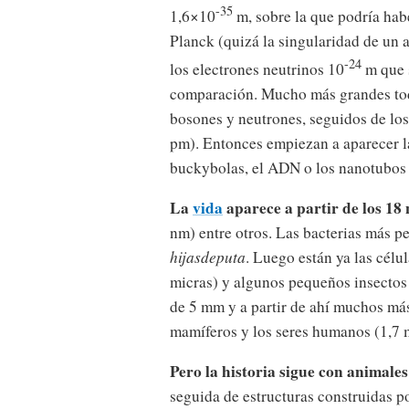
-35
1,6×10
m, sobre la que podría hab
Planck (quizá la singularidad de un 
-24
los electrones neutrinos 10
m que 
comparación. Mucho más grandes toda
bosones y neutrones, seguidos de lo
pm). Entonces empiezan a aparecer l
buckybolas, el ADN o los nanotubos 
La
vida
aparece a partir de los 18
nm) entre otros. Las bacterias más 
hijasdeputa
. Luego están ya las célul
micras) y algunos pequeños insectos
de 5 mm y a partir de ahí muchos m
mamíferos y los seres humanos (1,7 
Pero la historia sigue con animal
seguida de estructuras construidas p