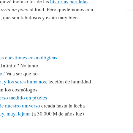
 quizá incluso los de las
historias paralelas
–
hirría un poco
al final. Pero quedémonos con
l, que son fabulosos y están muy bien
ras cuestiones cosmológicas
Infinito? No tanto.
to?
Va a ser que no
o, y los seres humanos
, lección de humildad
n los cosmólogos
erso medido en píxeles
e nuestro universo
creada hasta la fecha
y, muy, lejana
(a 30.000 M de años luz)