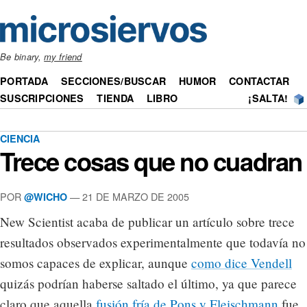
Be binary,
my friend
PORTADA
SECCIONES/BUSCAR
HUMOR
CONTACTAR
SUSCRIPCIONES
TIENDA
LIBRO
¡SALTA!
CIENCIA
Trece cosas que no cuadran
POR
— 21 DE MARZO DE 2005
@WICHO
New Scientist acaba de publicar un artículo sobre trece
resultados observados experimentalmente que todavía no
somos capaces de explicar, aunque
como dice Vendell
quizás podrían haberse saltado el último, ya que parece
claro que aquella
fusión fría de Pons y Fleischmann
fue