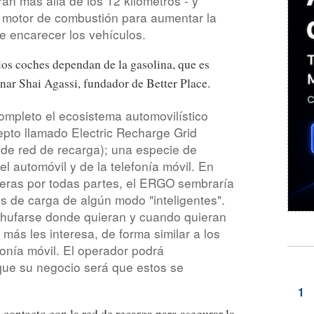
rán más allá de los 12 kilómetros - y
 motor de combustión para aumentar la
 encarecer los vehículos.
los coches dependan de la gasolina, que es
nar Shai Agassi, fundador de Better Place.
ompleto el ecosistema automovilístico
pto llamado Electric Recharge Grid
de red de recarga); una especie de
el automóvil y de la telefonía móvil. En
neras por todas partes, el ERGO sembraría
s de carga de algún modo "inteligentes".
hufarse donde quieran y cuando quieran
más les interesa, de forma similar a los
onía móvil. El operador podrá
que su negocio será que estos se
contacto con la red de recarga para asegurar la