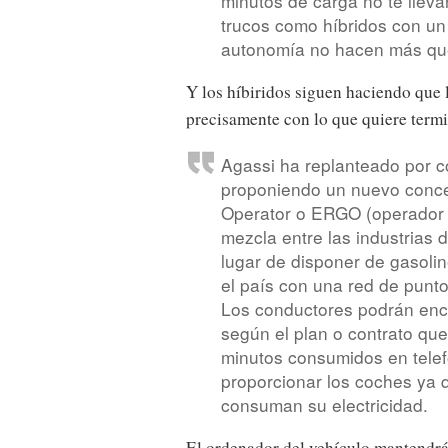
minutos de carga no te lleva
trucos como híbridos con un
autonomía no hacen más que
Y los híbiridos siguen haciendo que 
precisamente con lo que quiere termi
Agassi ha replanteado por c
proponiendo un nuevo conce
Operator o ERGO (operador 
mezcla entre las industrias d
lugar de disponer de gasoli
el país con una red de punto
Los conductores podrán enc
según el plan o contrato que 
minutos consumidos en telef
proporcionar los coches ya 
consuman su electricidad.
El ordenador del vehículo mantendrá 