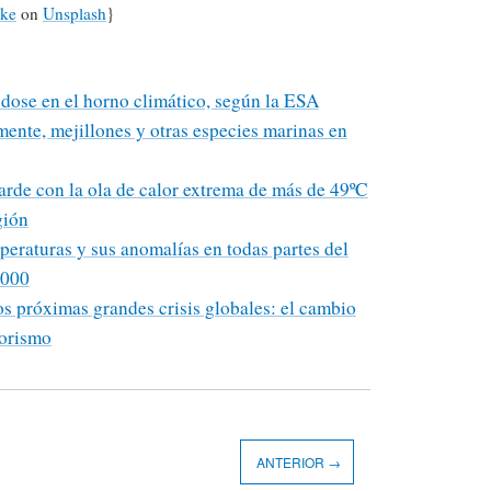
ske
on
Unsplash
}
dose en el horno climático, según la ESA
lmente, mejillones y otras especies marinas en
arde con la ola de calor extrema de más de 49ºC
gión
peraturas y sus anomalías en todas partes del
2000
dos próximas grandes crisis globales: el cambio
rorismo
ANTERIOR →