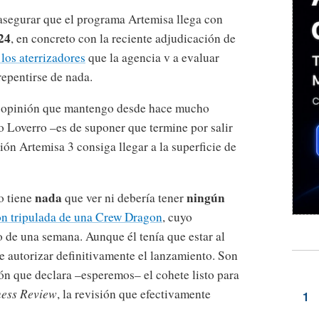
 asegurar que el programa Artemisa llega con
24
, en concreto con la reciente adjudicación de
los aterrizadores
que la agencia v a evaluar
repentirse de nada.
na opinión que mantengo desde hace mucho
o Loverro –es de suponer que termine por salir
sión Artemisa 3 consiga llegar a la superficie de
nada
ningún
o tiene
que ver ni debería tener
ón tripulada de una Crew Dragon
, cuyo
o de una semana. Aunque él tenía que estar al
ue autorizar definitivamente el lanzamiento. Son
sión que declara –esperemos– el cohete listo para
ess Review
, la revisión que efectivamente