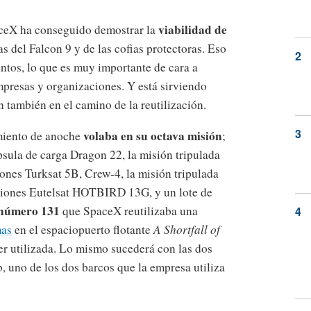
viabilidad de
aceX ha conseguido demostrar la
s del Falcon 9 y de las cofias protectoras. Eso
entos, lo que es muy importante de cara a
mpresas y organizaciones. Y está sirviendo
 también en el camino de la reutilización.
volaba en su octava misión
amiento de anoche
;
psula de carga Dragon 22, la misión tripulada
iones Turksat 5B, Crew-4, la misión tripulada
ciones Eutelsat HOTBIRD 13G, y un lote de
 número 131
que SpaceX reutilizaba una
mas
en el espaciopuerto flotante
A Shortfall of
ser utilizada. Lo mismo sucederá con las dos
, uno de los dos barcos que la empresa utiliza