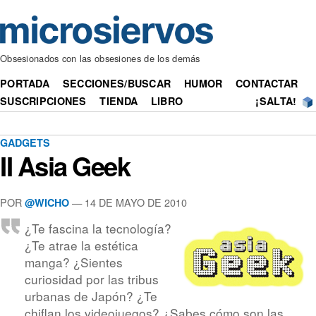
Obsesionados con las obsesiones de los demás
PORTADA
SECCIONES/BUSCAR
HUMOR
CONTACTAR
SUSCRIPCIONES
TIENDA
LIBRO
¡SALTA!
GADGETS
II Asia Geek
POR
— 14 DE MAYO DE 2010
@WICHO
¿Te fascina la tecnología?
¿Te atrae la estética
manga? ¿Sientes
curiosidad por las tribus
urbanas de Japón? ¿Te
chiflan los videojuegos? ¿Sabes cómo son las