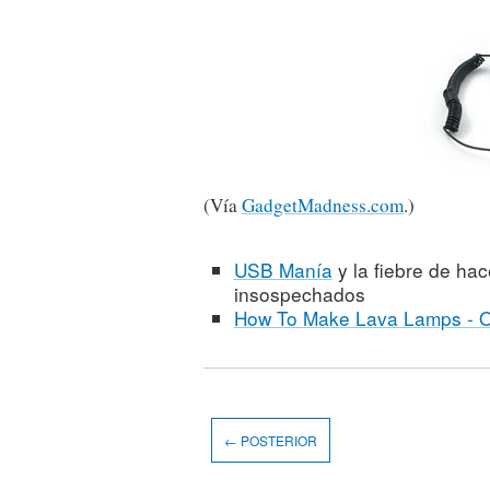
(Vía
GadgetMadness.com
.)
USB Manía
y la fiebre de hac
insospechados
How To Make Lava Lamps - 
← POSTERIOR