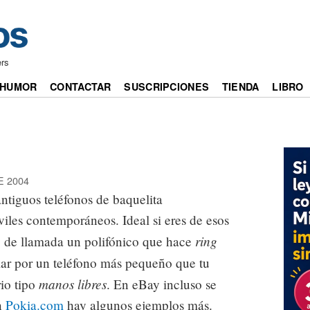
ers
HUMOR
CONTACTAR
SUSCRIPCIONES
TIENDA
LIBRO
E 2004
antiguos teléfonos de baquelita
les contemporáneos. Ideal si eres de esos
ring
o de llamada un polifónico que hace
lar por un teléfono más pequeño que tu
manos libres
io tipo
. En eBay incluso se
n
Pokia.com
hay algunos ejemplos más.