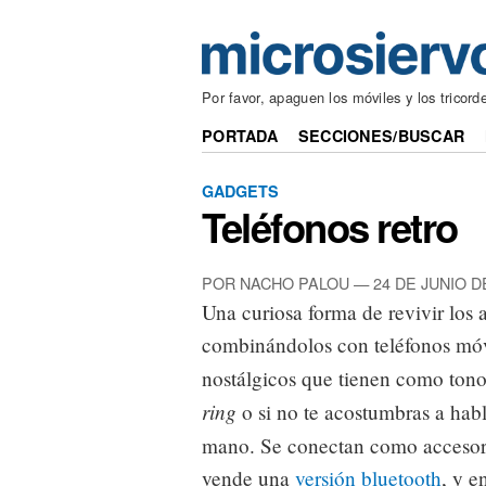
Por favor, apaguen los móviles y los tricord
PORTADA
SECCIONES/BUSCAR
GADGETS
Teléfonos retro
POR NACHO PALOU — 24 DE JUNIO D
Una curiosa forma de revivir los 
combinándolos con teléfonos móvi
nostálgicos que tienen como ton
ring
o si no te acostumbras a hab
mano. Se conectan como accesor
vende una
versión bluetooth
, y e