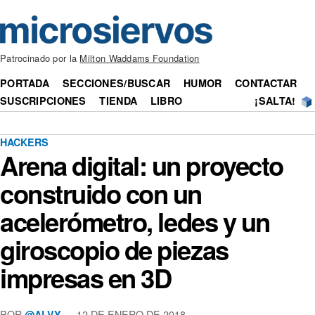
Patrocinado por la
Milton Waddams Foundation
PORTADA
SECCIONES/BUSCAR
HUMOR
CONTACTAR
SUSCRIPCIONES
TIENDA
LIBRO
¡SALTA!
HACKERS
Arena digital: un proyecto
construido con un
acelerómetro, ledes y un
giroscopio de piezas
impresas en 3D
POR
— 12 DE ENERO DE 2018
@ALVY