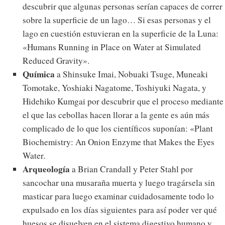
descubrir que algunas personas serían capaces de correr
sobre la superficie de un lago… Si esas personas y el
lago en cuestión estuvieran en la superficie de la Luna:
«Humans Running in Place on Water at Simulated
Reduced Gravity».
Química
a Shinsuke Imai, Nobuaki Tsuge, Muneaki
Tomotake, Yoshiaki Nagatome, Toshiyuki Nagata, y
Hidehiko Kumgai por descubrir que el proceso mediante
el que las cebollas hacen llorar a la gente es aún más
complicado de lo que los científicos suponían: «Plant
Biochemistry: An Onion Enzyme that Makes the Eyes
Water.
Arqueología
a Brian Crandall y Peter Stahl por
sancochar una musaraña muerta y luego tragársela sin
masticar para luego examinar cuidadosamente todo lo
expulsado en los días siguientes para así poder ver qué
huesos se disuelven en el sistema digestivo humano y