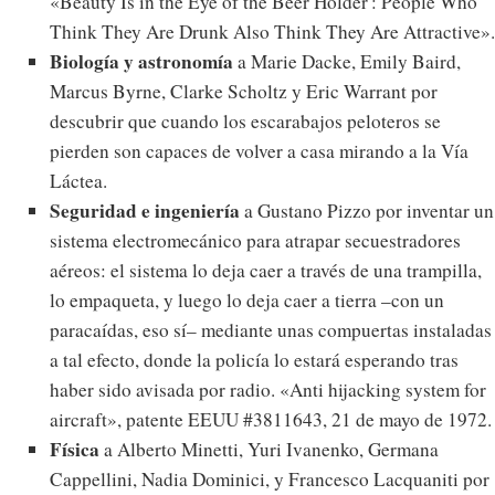
«Beauty Is in the Eye of the Beer Holder': People Who
Think They Are Drunk Also Think They Are Attractive».
Biología y astronomía
a Marie Dacke, Emily Baird,
Marcus Byrne, Clarke Scholtz y Eric Warrant por
descubrir que cuando los escarabajos peloteros se
pierden son capaces de volver a casa mirando a la Vía
Láctea.
Seguridad e ingeniería
a Gustano Pizzo por inventar un
sistema electromecánico para atrapar secuestradores
aéreos: el sistema lo deja caer a través de una trampilla,
lo empaqueta, y luego lo deja caer a tierra –con un
paracaídas, eso sí– mediante unas compuertas instaladas
a tal efecto, donde la policía lo estará esperando tras
haber sido avisada por radio. «Anti hijacking system for
aircraft», patente EEUU #3811643, 21 de mayo de 1972.
Física
a Alberto Minetti, Yuri Ivanenko, Germana
Cappellini, Nadia Dominici, y Francesco Lacquaniti por