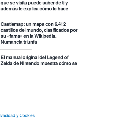
que se visita puede saber de ti y
además te explica cómo lo hace
Castlemap: un mapa con 6.412
castillos del mundo, clasificados por
su «fama» en la Wikipedia.
Numancia triunfa
El manual original del Legend of
Zelda de Nintendo muestra cómo se
acompañaban los juegos antes de
que todo fuera digital
La botella π de 3,14 litros, que
irónicamente no es redonda
Un Airbus A350ULR de Qantas hace
ivacidad y Cookies
un vuelo de récord de 24 horas y
unos minutos y algo más de 23.000
kilómetros sin escalas entre