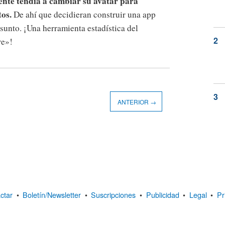
ente tendía a cambiar su avatar para
os.
De ahí que decidieran construir una app
sunto. ¡Una herramienta estadística del
re»!
ANTERIOR →
ctar
•
Boletín/Newsletter
•
Suscripciones
•
Publicidad
•
Legal
•
Pr