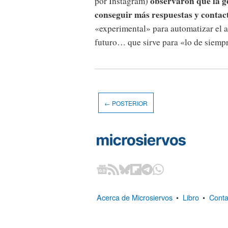
observaron que la g
por Instagram)
conseguir más respuestas y contact
«experimental» para automatizar el a
futuro… que sirve para «lo de siemp
← POSTERIOR
Acerca de Microsiervos
•
Libro
•
Conta