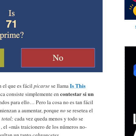
Is This
 el que es fácil
picarse
se llama
contestar si un
ca consiste simplemente en
ndos para ello… Pero la cosa no es tan fácil
mienzan a aumentar, porque
no
se resetea el
 total;
cada vez queda menos y todo se
, el «más traicionero de los números no-
sultan un tanto
cabroncetes.