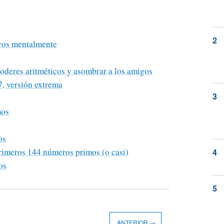
eros mentalmente
oderes aritméticos y asombrar a los amigos
7, versión extrema
mos
os
rimeros 144 números primos (o casi)
os
ANTERIOR →