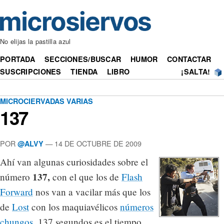
No elijas la pastilla azul
PORTADA
SECCIONES/BUSCAR
HUMOR
CONTACTAR
SUSCRIPCIONES
TIENDA
LIBRO
¡SALTA!
MICROCIERVADAS VARIAS
137
POR
— 14 DE OCTUBRE DE 2009
@ALVY
Ahí van algunas curiosidades sobre el
137,
número
con el que los de
Flash
Forward
nos van a vacilar más que los
de
Lost
con los maquiavélicos
números
chungos
. 137 segundos es el tiempo