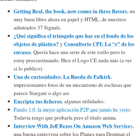
Getting Real, the book, now comes in three flavors
, un
muy buen libro ahora en papel y HTML, de nuestros
admirados 37 Signals.
¿Qué significa el triángulo que hay en el fondo de los
objetos de plástico?
Consultorio CPI: La “e” de los
y
envases
. Quería hace una serie de este estilo pero lo
estoy procrastinando. Hice el Logo CE nada más (a ver
si lo publico).
Una de curiosidades: La Rueda de Falkirk
,
impresionantes fotos de un mecanismo de esclusas que
parece Stargate o algo asi.
Encripta tus ficheros
, algunas utilidades.
Pando 1.0, la mejor aplicación P2P que jamás he visto
.
Todavía tengo que probarla pero el título anima.
Interview With Jeff Bezos On Amazon Web Service
s
,
una buena entrevista sobre los Planes para Dominar el