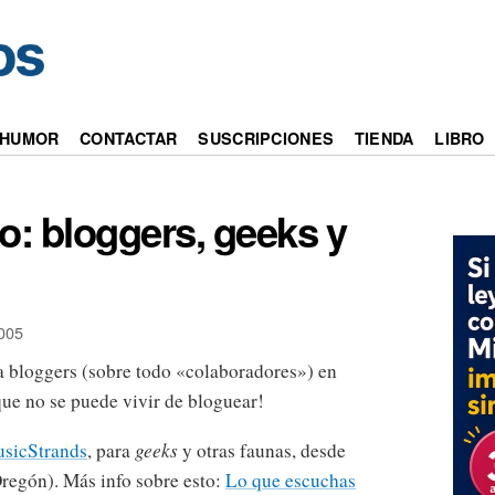
HUMOR
CONTACTAR
SUSCRIPCIONES
TIENDA
LIBRO
jo: bloggers, geeks y
005
ra bloggers (sobre todo «colaboradores») en
que no se puede vivir de bloguear!
usicStrands
, para
geeks
y otras faunas, desde
Oregón). Más info sobre esto:
Lo que escuchas