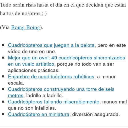
Todo serán risas hasta el día en el que decidan que están
hartos de nosotros ;-)
(Vía
Boing Boing
).
Cuadricópteros que juegan a la pelota
, pero en este
vídeo de uno en uno.
Mejor que un ovni: 49 cuadricópteros sincronizados
en un vuelo artístico
, porque no todo van a ser
aplicaciones prácticas.
Enjambre de cuadricópteros robóticos
, a menor
escala.
Cuadricópteros construyendo una torre de seis
metros
, ladrillo a ladrillo.
Cuadricópteros fallando miserablemente
, manos mal
que no son infalibles.
Cuadricóptero en miniatura
, diversión asegurada.