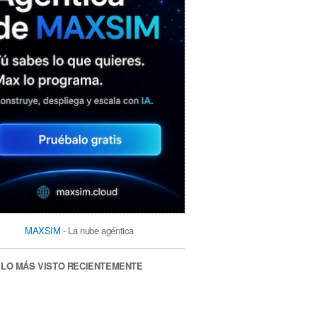
MAXSIM
- La nube agéntica
LO MÁS VISTO RECIENTEMENTE
«Mira mamá, sin cookies»: una web
que revela todo lo que un sitio web