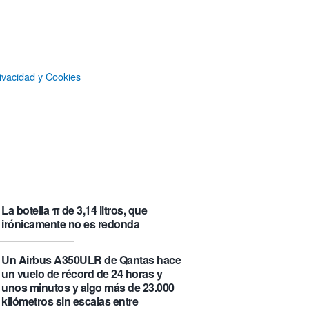
que se visita puede saber de ti y
además te explica cómo lo hace
Castlemap: un mapa con 6.412
castillos del mundo, clasificados por
ivacidad y Cookies
su «fama» en la Wikipedia.
Numancia triunfa
El manual original del Legend of
Zelda de Nintendo muestra cómo se
acompañaban los juegos antes de
que todo fuera digital
La botella π de 3,14 litros, que
irónicamente no es redonda
Un Airbus A350ULR de Qantas hace
un vuelo de récord de 24 horas y
unos minutos y algo más de 23.000
kilómetros sin escalas entre