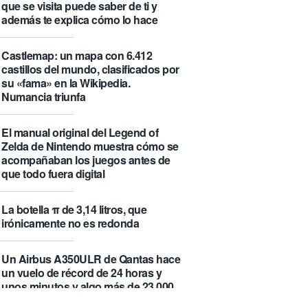
que se visita puede saber de ti y
además te explica cómo lo hace
Castlemap: un mapa con 6.412
castillos del mundo, clasificados por
su «fama» en la Wikipedia.
Numancia triunfa
El manual original del Legend of
Zelda de Nintendo muestra cómo se
acompañaban los juegos antes de
que todo fuera digital
La botella π de 3,14 litros, que
irónicamente no es redonda
Un Airbus A350ULR de Qantas hace
un vuelo de récord de 24 horas y
unos minutos y algo más de 23.000
kilómetros sin escalas entre