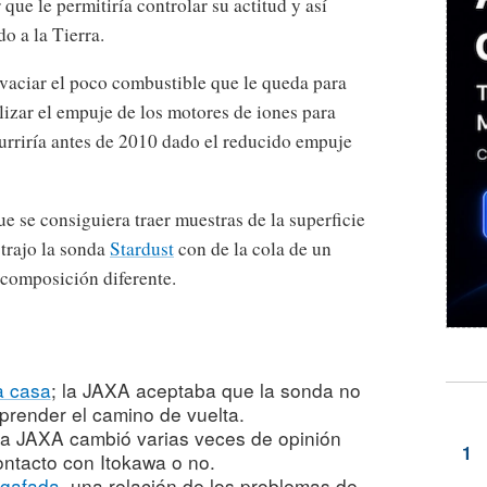
ue le permitiría controlar su actitud y así
o a la Tierra.
r vaciar el poco combustible que le queda para
lizar el empuje de los motores de iones para
curriría antes de 2010 dado el reducido empuje
ue se consiguiera traer muestras de la superficie
 trajo la sonda
Stardust
con de la cola de un
 composición diferente.
a casa
; la JAXA aceptaba que la sonda no
render el camino de vuelta.
La JAXA cambió varias veces de opinión
ontacto con Itokawa o no.
 gafada
, una relación de los problemas de