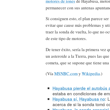
motores de iones
de Hayabusa, motor q
permanecer con sus antenas apuntand
Si consiguen esto, el plan parece se
evitar que cause más problemas y uti
traer la sonda de vuelta, lo que no o
de este tipo de motores.
De tener éxito, sería la primera vez q
un asteroide a la Tierra, pues las que
cometa, que se supone que tiene una
(Vía
MSNBC.com
y
Wikipedia
.)
Hayabusa pierde el autobús 
estaba en condiciones de emp
Hayabusa sí, Hayabusa no
: 
acerca de si la sonda tomó c
Hayabusa, la sonda espacial