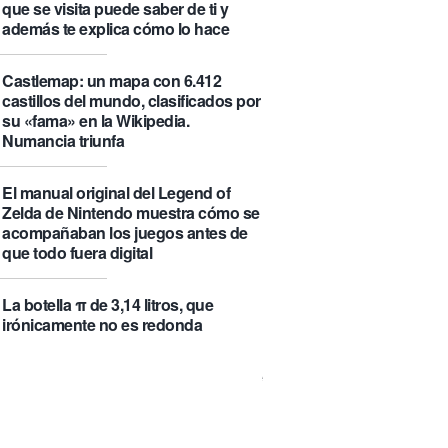
que se visita puede saber de ti y
además te explica cómo lo hace
Castlemap: un mapa con 6.412
castillos del mundo, clasificados por
su «fama» en la Wikipedia.
Numancia triunfa
El manual original del Legend of
Zelda de Nintendo muestra cómo se
acompañaban los juegos antes de
que todo fuera digital
La botella π de 3,14 litros, que
irónicamente no es redonda
Un Airbus A350ULR de Qantas hace
un vuelo de récord de 24 horas y
unos minutos y algo más de 23.000
kilómetros sin escalas entre