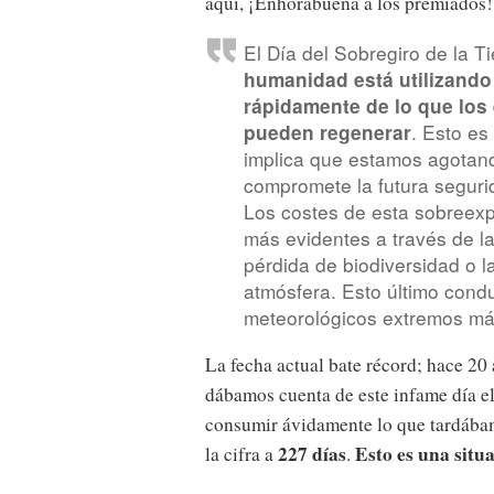
aquí, ¡Enhorabuena a los premiados!
El Día del Sobregiro de la Tie
humanidad está utilizando
rápidamente de lo que los
. Esto es
pueden regenerar
implica que estamos agotando
compromete la futura seguri
Los costes de esta sobreexp
más evidentes a través de la 
pérdida de biodiversidad o 
atmósfera. Esto último cond
meteorológicos extremos má
La fecha actual bate récord; hace 20 
dábamos cuenta de este infame día e
consumir ávidamente lo que tardába
227 días
Esto es una situ
la cifra a
.