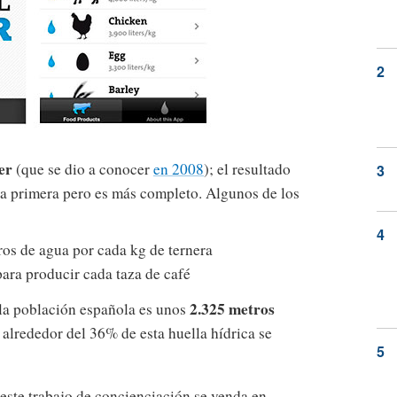
er
(que se dio a conocer
en 2008
); el resultado
la primera pero es más completo. Algunos de los
ros de agua por cada kg de ternera
para producir cada taza de café
2.325 metros
e la población española es unos
 alrededor del 36% de esta huella hídrica se
este trabajo de concienciación se venda en