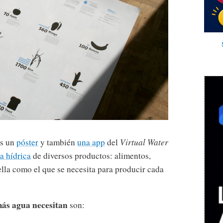
s un
póster
y también
una app
del
Virtual Water
a hídrica
de diversos productos: alimentos,
lla como el que se necesita para producir cada
más agua necesitan
son: