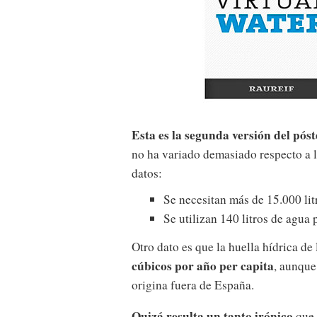
Esta es la segunda versión del póst
no ha variado demasiado respecto a 
datos:
Se necesitan más de 15.000 lit
Se utilizan 140 litros de agua 
Otro dato es que la huella hídrica d
cúbicos por año per capita
, aunque
origina fuera de España.
Quizá resulta un tanto irónico
que 