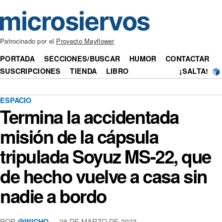
Patrocinado por el
Proyecto Mayflower
PORTADA
SECCIONES/BUSCAR
HUMOR
CONTACTAR
SUSCRIPCIONES
TIENDA
LIBRO
¡SALTA!
ESPACIO
Termina la accidentada
misión de la cápsula
tripulada Soyuz MS-22, que
de hecho vuelve a casa sin
nadie a bordo
POR
— 28 DE MARZO DE 2023
@WICHO