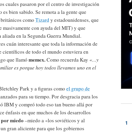
s cuales pasaron por el centro de investigación
 es bien sabido. Se remota a la gente que
e británicos como
Tizard
y estadounidenses, que
se masivamente con ayuda del MIT) y que
a aliada en la Segunda Guerra Mundial.
es cuán interesante que toda la información de
e científicos de todo el mundo estuviera en
memex.
algo que llamó
Como recuerda Kay
«…y
amiliar es porque hoy todos llevamos uno en el
Bletchley Park y a figuras como
el grupo de
anzados para su tiempo. Por desgracia para los
egó IBM y compró todo eso tan bueno allá por
ace énfasis en que muchos de los desarrollos
n por miedo
–miedo a «los soviéticos y al
un gran aliciente para que los gobiernos