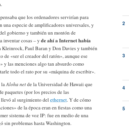
a.
pensaba que los ordenadores servirían para
an una especie de amplificadores universales, y
 del gobierno y también un montón de
de ahí a Internet había
a inventar cosas – y
a Kleinrock, Paul Baran y Don Davies y también
o de «ser el creador del ratón», aunque ese
ad» y las menciones algo tan absurdo como
arle todo el rato por su «máquina de escribir».
 la
Aloha net
de la Universidad de Hawaii que
de paquetes (por los precios de las
llevó al surgimiento del
ethernet
. Y de cómo
ciones» de la época eran en fiestas como una
rimer sistema de voz IP: fue en medio de una
egó sin problemas hasta Washington.