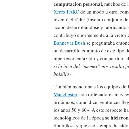
computación personal,
muchos de lo
Xerox PARC
de un modo u otro, como
inventó el rádar (invento conjunto d
acabó desarrollándose y fabricándo
contribuyó enormemente a la victori
Bannevar Bush
se preguntaba entonc
un desarrollo conjunto de este tipo d
hipertexto, enlazado y compartido, 
si la idea del “memex” nos resulta f
bolsillo».
También menciona a los equipos de 
Manchester
, con ordenadores muy av
británicos, como dice, «entonces ll
los años 50 y 60». A este respecto h
se hiciero
tecnológicos de la época
Sputnik»– y que eso siempre ha sido 