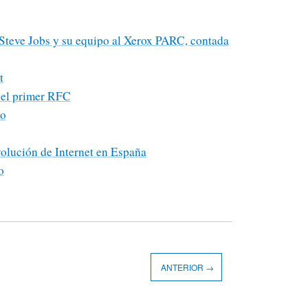
e Steve Jobs y su equipo al Xerox PARC, contada
t
del primer RFC
co
volución de Internet en España
o
ANTERIOR →