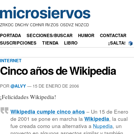
ZRKDC DNCHV CDHNR RVZOS OSDVZ NOZCD
PORTADA
SECCIONES/BUSCAR
HUMOR
CONTACTAR
SUSCRIPCIONES
TIENDA
LIBRO
¡SALTA!
INTERNET
Cinco años de Wikipedia
POR
— 15 DE ENERO DE 2006
@ALVY
¡Felicidades Wikipedia!
– Un 15 de Enero
Wikipedia cumple cinco años
de 2001 se pone en marcha la
, la cual
Wikipedia
fue creada como una alternativa a
Nupedia
, un
proyecto en algunos aspectos similar y también