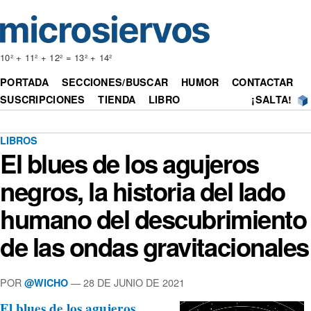
10² + 11² + 12² = 13² + 14²
PORTADA
SECCIONES/BUSCAR
HUMOR
CONTACTAR
SUSCRIPCIONES
TIENDA
LIBRO
¡SALTA!
LIBROS
El blues de los agujeros
negros, la historia del lado
humano del descubrimiento
de las ondas gravitacionales
POR
— 28 DE JUNIO DE 2021
@WICHO
El blues de los agujeros