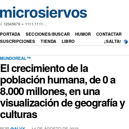
√ 12345679 ≈ 1111,1111…
PORTADA
SECCIONES/BUSCAR
HUMOR
CONTACTAR
SUSCRIPCIONES
TIENDA
LIBRO
¡SALTA!
MUNDOREAL™
El crecimiento de la
población humana, de 0 a
8.000 millones, en una
visualización de geografía y
culturas
POR
— 14 DE AGOSTO DE 2023
@ALVY