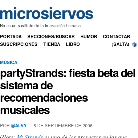
No es un sustituto de la interacción humana
PORTADA
SECCIONES/BUSCAR
HUMOR
CONTACTAR
SUSCRIPCIONES
TIENDA
LIBRO
¡SALTA!
MÚSICA
partyStrands: fiesta beta del
sistema de
recomendaciones
musicales
POR
— 8 DE SEPTIEMBRE DE 2006
@ALVY
(Nota:
MyStrands
es uno de los proyectos en los que