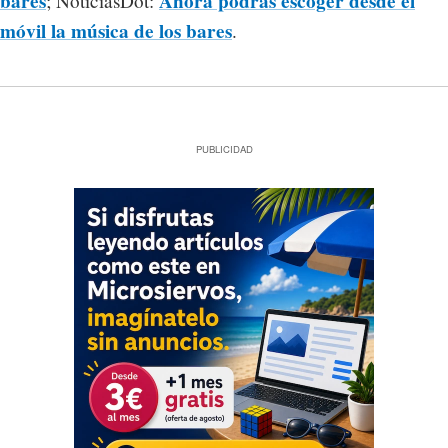
bares
Ahora podrás escoger desde el
; NoticiasDot:
móvil la música de los bares
.
PUBLICIDAD