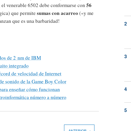
56
, el venerable 6502 debe conformarse con
sumas con acarreo
gica) que permite
(«y me
vanzan que es una barbaridad!
odos de 2 nm de IBM
uito integrado
écord de velocidad de Internet
p de sonido de la Game Boy Color
 para enseñar cómo funcionan
retroinformática número a número
ANTERIOR →