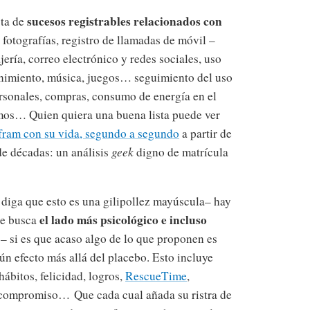
sucesos registrables relacionados con
sta de
 fotografías, registro de llamadas de móvil –
ería, correo electrónico y redes sociales, uso
tenimiento, música, juegos… seguimiento del uso
ersonales, compras, consumo de energía en el
amos… Quien quiera una buena lista puede ver
fram con su vida, segundo a segundo
a partir de
de décadas: un análisis
geek
digno de matrícula
 diga que esto es una gilipollez mayúscula– hay
el lado más psicológico e incluso
e busca
– si es que acaso algo de lo que proponen es
n efecto más allá del placebo. Esto incluye
ábitos, felicidad, logros,
RescueTime
,
d, compromiso… Que cada cual añada su ristra de