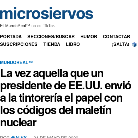
El MundoReal™ no es TikTok
PORTADA
SECCIONES/BUSCAR
HUMOR
CONTACTAR
SUSCRIPCIONES
TIENDA
LIBRO
¡SALTA!
MUNDOREAL™
La vez aquella que un
presidente de EE.UU. envió
a la tintorería el papel con
los códigos del maletín
nuclear
POR
— 31 DE MAYO DE 2020
@ALVY