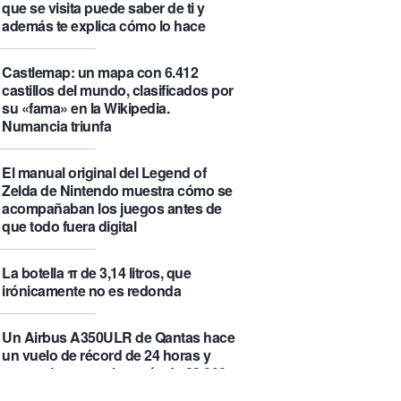
que se visita puede saber de ti y
además te explica cómo lo hace
Castlemap: un mapa con 6.412
castillos del mundo, clasificados por
su «fama» en la Wikipedia.
Numancia triunfa
El manual original del Legend of
Zelda de Nintendo muestra cómo se
acompañaban los juegos antes de
que todo fuera digital
La botella π de 3,14 litros, que
irónicamente no es redonda
Un Airbus A350ULR de Qantas hace
un vuelo de récord de 24 horas y
unos minutos y algo más de 23.000
kilómetros sin escalas entre