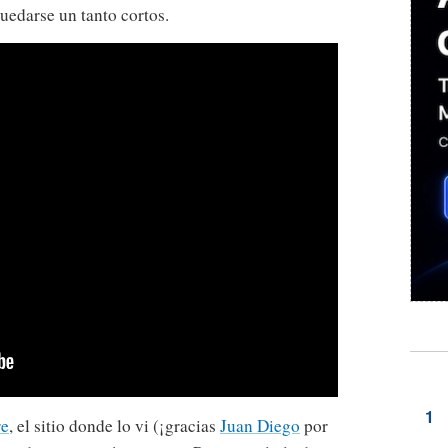
uedarse un tanto cortos.
re
, el sitio donde lo vi (¡gracias
Juan Diego
por