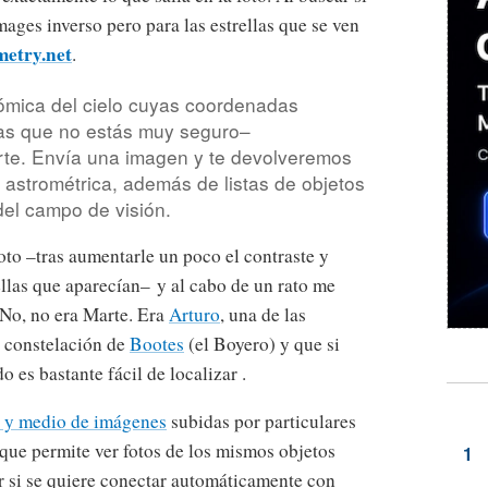
ages inverso pero para las estrellas que se ven
metry.net
.
ómica del cielo cuyas coordenadas
las que no estás muy seguro–
te. Envía una imagen y te devolveremos
 astrométrica, además de listas de objetos
el campo de visión.
 foto –tras aumentarle un poco el contraste y
rellas que aparecían– y al cabo de un rato me
 No, no era Marte. Era
Arturo
, una de las
la constelación de
Bootes
(el Boyero) y que si
o es bastante fácil de localizar .
n y medio de imágenes
subidas por particulares
que permite ver fotos de los mismos objetos
 si se quiere conectar automáticamente con