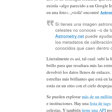
existía «algo parecido a un Google Im
Astro
en una foto», ¡violà! encontré
Si tienes una imagen astron
celestes no conoces –o de 
Astrometry.net
puede ayudar
los metadatos de calibración
conocidos que caen dentro d
Literalmente es así, tal cual: subí la
brillo para que resaltara más las est
devolvió los datos llenos de enlaces.
estrellas más brillantes que está en 
estás en un sitio con el cielo despejad
Se pueden explorar
más de un milló
e instituciones. Hay una
lista de tags
celestas. Y también
tiene una API
por