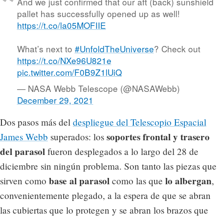
And we just confirmed that our aft (back) sunshield
pallet has successfully opened up as well!
https://t.co/la05MOFIIE
What’s next to
#UnfoldTheUniverse
? Check out
https://t.co/NXe96U821e
pic.twitter.com/F0B9Z1lUiQ
— NASA Webb Telescope (@NASAWebb)
December 29, 2021
Dos pasos más del
despliegue del Telescopio Espacial
soportes frontal y trasero
James Webb
superados: los
del parasol
fueron desplegados a lo largo del 28 de
diciembre sin ningún problema. Son tanto las piezas que
base al parasol
lo albergan
sirven como
como las que
,
convenientemente plegado, a la espera de que se abran
las cubiertas que lo protegen y se abran los brazos que