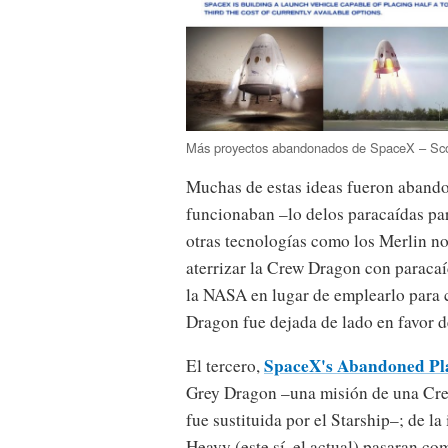
Más proyectos abandonados de SpaceX – Sco
Muchas de estas ideas fueron aband
funcionaban –lo delos paracaídas par
otras tecnologías como los Merlin no
aterrizar la Crew Dragon con paraca
la NASA en lugar de emplearlo para c
Dragon fue dejada de lado en favor d
SpaceX's Abandoned Plan
El tercero,
Grey Dragon –una misión de una Cre
fue sustituida por el Starship–; de la
Heavy (este sí, el actual) pasaran co