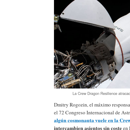
La Crew Dragon Resilience atracad
Dmitry Rogozin, el máximo responsa
el 72 Congreso Internacional de Astr
algún cosmonauta vuele en la Cre
intercambien asientos sin coste
en 