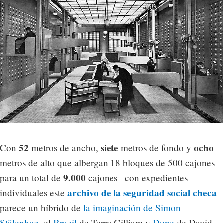
52
siete
ocho
Con
metros de ancho,
metros de fondo y
metros de alto que albergan 18 bloques de 500 cajones –
9.000
para un total de
cajones– con expedientes
archivo de la seguridad social checa
individuales este
parece un híbrido de
la imaginación de Simon
Stälenhag
, el
Brazil
de Terry Gilliam y
Dune
de David